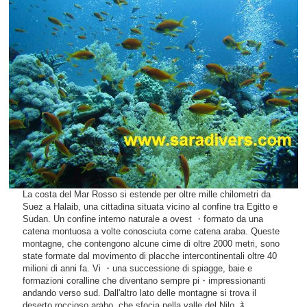
La costa del Mar Rosso si estende per oltre mille chilometri da
Suez a Halaib, una cittadina situata vicino al confine tra Egitto e
Sudan. Un confine interno naturale a ovest ・formato da una
catena montuosa a volte conosciuta come catena araba. Queste
montagne, che contengono alcune cime di oltre 2000 metri, sono
state formate dal movimento di placche intercontinentali oltre 40
milioni di anni fa. Vi ・una successione di spiagge, baie e
formazioni coralline che diventano sempre pi・impressionanti
andando verso sud. Dall'altro lato delle montagne si trova il
deserto roccioso arabo, che sfocia nella valle del Nilo. ﾈ